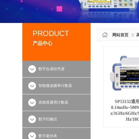
PRODUCT
网站首页
∷
产品中心
数字合成信号源
智能微波频率计数器
SP53132
高精度通用计数器
0.14mHz~500
z/3GHz/6GHz/
数字扫频仪
Hz/18
数字毫伏表