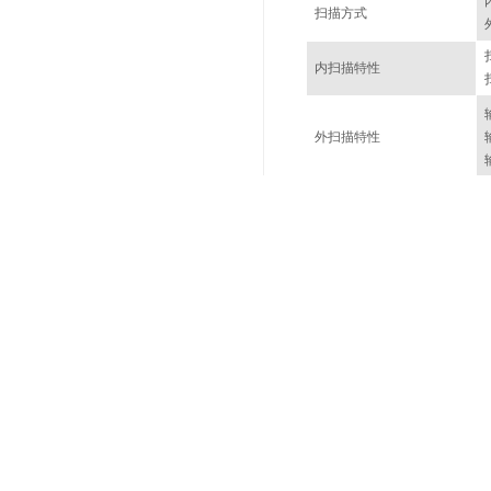
扫描方式
内扫描特性
外扫描特性
输出信号特征
输出信号频率稳定度
幅度显示