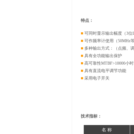
特点：
■
可同时显示输出幅度（3位L
■
可作频率计使用（50MHz
■
多种输出方式：（点频、
■
具有全功能输出保护
■
高可靠性MTBF>10000小时
■
具有直流电平调节功能
■
采用电子开关
技术指标：
名 称