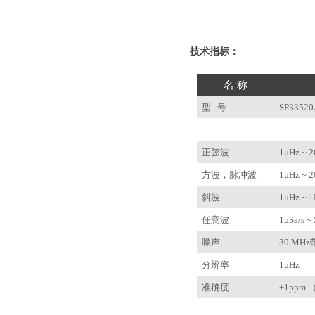
技术指标：
名 称
型 号
SP33520
正弦波
1
μHz ~ 
方波，脉冲波
1
μHz ~ 
斜波
1
μHz ~ 
任意波
1
μSa/s ~
噪声
30 MHz
分辨率
1
μHz
准确度
±1ppm