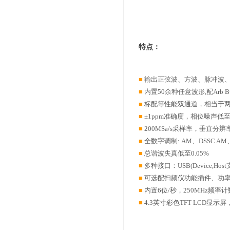
特点：
■
输出正弦波、方波、脉冲波
■
内置50余种任意波形,配Arb B
■
标配等性能双通道，相当于
■
±1ppm准确度，相位噪声低至-1
■
200MSa/s采样率，垂直分辨
■
全数字调制: AM、DSSC AM
■
总谐波失真低至0.05%
■
多种接口：USB(Device,Hos
■
可选配扫频仪功能插件、功
■
内置6位/秒，250MHz频率
■
4.3英寸彩色TFT LCD显