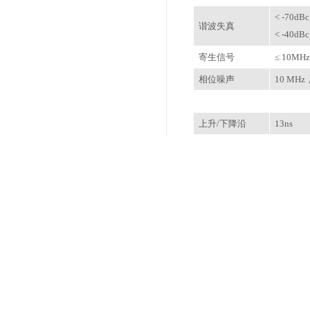
< -70
谐波失真
< -40
寄生信号
≤ 10M
相位噪声
10 MHz
上升/下降沿
13ns
过冲
≤2% (50
占空比
0.01% ~
抖动
≤100ps
线性度
≤0.1%
对称性
0.00% 
上升/下降沿
13ns ~ 1