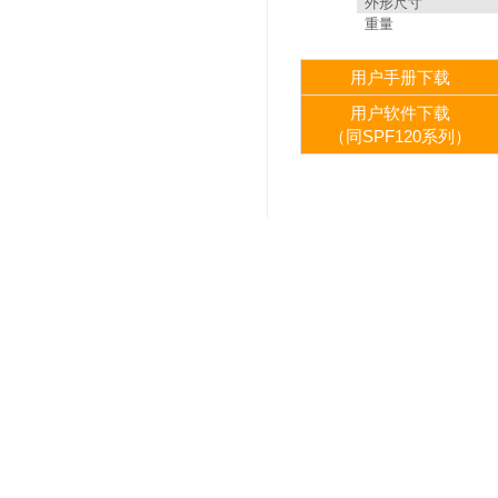
外形尺寸
重量
用户手册下载
用户软件下载
（同SPF120系列）
上一个：
SP2461 100kHz~6
下一个：
SPF31A 1μHz~6/1
盛普科技
025-8
联系我们
www.njspkj.com