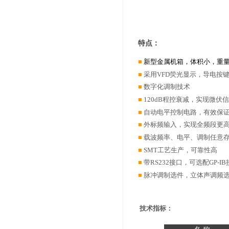
特点：
■
新型金属机箱，体积小，重
■
采用VFD荧光显示，导电按
■
数字化调制技术
■
120dB程控衰减，实现微伏
■
自动电平控制电路，有效保
■
外标频输入，实现全频段更
■
载波频率、电平、调制任意
■
SMT工艺生产，可靠性高
■
带RS232接口，可选配GP-I
■
脉冲调制选件，立体声调频
技术指标：