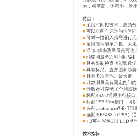
大，精度高，体积小，使
特点：
采用时间戳技术，测频分
■
可以对两个通道的信号同
■
可对一路输入信号进行无
■
采用高性能单片机、大规
■
通道3频率测量最高可达2
■
能够测量单次时间间隔和
■
具有限制检查功能和数学
■
具有标尺、直方图和趋势
■
具有多次平均、最大值、
■
计数测量具有固定闸门内
■
计数器可存储10个测量
■
标配RS232通用串行接口、
■
标配USB Host接口，
■
选配Centronics标准打
■
选配IEEE488（GPIB
■
4.3英寸彩色TFT L
■
技术指标