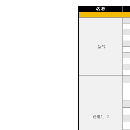
名
称
型号
通道
1
、
2